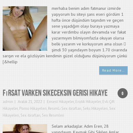
merhaba benim adım fatmanur izmirde
yaşıyorum bu siteyi şans eseri gördüm 1
hafta önce düşündüm taşındım ve geçen
sene yaşadığım olayı buraya yazmaya
karar verdimbu olayın devamıda var fakat
yazarmıyım bilmiyomfazla okuyan olursa
belki yazarım ve korkuyorum ama olsun 
şimdi 30 yaşındayım boyum 1.70 civarında
sarışın ve ela gözlüyüm kendimin güzel olduğunu düşünüyorum çünkü
[&hellip
Read More…
Fırsat Varken Sikeceksin Gerisi Hikaye
0
admin
Aralık 21, 2022
Ensest Hikayeler
,
Erotik Hikayeler
,
Evli Çift
Hikayeler
,
Porno Hikayeleri
,
ResimLi Sex itirafları
,
Seks Hikayeleri
,
Sex
Hikayeleri
,
Sex itirafları
,
Sex Resimleri
Selam arkadaşlar. Adım Eren, 28
yaşındayım. Kaymak Gibi Sikilen Amlar