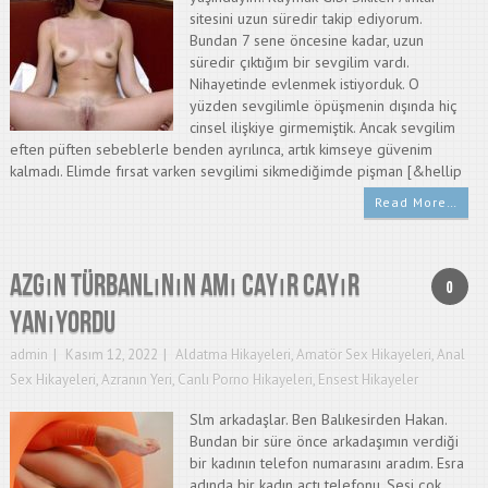
sitesini uzun süredir takip ediyorum.
Bundan 7 sene öncesine kadar, uzun
süredir çıktığım bir sevgilim vardı.
Nihayetinde evlenmek istiyorduk. O
yüzden sevgilimle öpüşmenin dışında hiç
cinsel ilişkiye girmemiştik. Ancak sevgilim
eften püften sebeblerle benden ayrılınca, artık kimseye güvenim
kalmadı. Elimde fırsat varken sevgilimi sikmediğimde pişman [&hellip
Read More…
Azgın Türbanlının Amı Cayır Cayır
0
Yanıyordu
admin
Kasım 12, 2022
Aldatma Hikayeleri
,
Amatör Sex Hikayeleri
,
Anal
Sex Hikayeleri
,
Azranın Yeri
,
Canlı Porno Hikayeleri
,
Ensest Hikayeler
Slm arkadaşlar. Ben Balıkesirden Hakan.
Bundan bir süre önce arkadaşımın verdiği
bir kadının telefon numarasını aradım. Esra
adında bir kadın açtı telefonu. Sesi çok