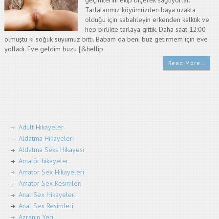
geçimlerini ekip biçerek sağlıyorlar.
Tarlalarımız köyümüzden baya uzakta
olduğu için sabahleyin erkenden kalktık ve
hep birlikte tarlaya gittik. Daha saat 12:00
olmuştu ki soğuk suyumuz bitti. Babam da beni buz getirmem için eve
yolladı. Eve geldim buzu [&hellip
Read More…
Adult Hikayeler
Aldatma Hikayeleri
Aldatma Seks Hikayesi
Amatör hikayeler
Amatör Sex Hikayeleri
Amatör Sex Resimleri
Anal Sex Hikayeleri
Anal Sex Resimleri
Azranın Yeri