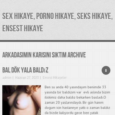
SEX HIKAYE, PORNO HIKAYE, SEKS HIKAYE,
ENSEST HIKAYE
arkadasimin karisini siktim Archive
Bal dök yala baldız
0
admin
Haziran 27, 2023
Ensest Hikayeler
Ben su anda 40 yasındayım benimde 33
yasında bir baldızım var evli aslında bizim
iliskimiz daha baldız bekarken basladı.O
zaman 20 yaslarındaydı. Bir gün hanım
dogum icin hastaneye yattı o zaman baldız
da bizde kalıyordu gece ben yatak