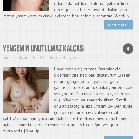
odamızda baldızda salonda yatıyordu bir
gece gec saatlerde tuvalete kalkmıstım
zaten yatamıyordum cünkü aylardan beri sekse susamıstım [&hellip
Read More…
Yengemin unutulmaz kalçası
0
admin
Haziran 6, 2023
Ensest Hikayeler
Hayalimden hiç çıkmaz. Başkalarıyla
sikisirken bile hep onu düşünürüm..Bazen
onlara gittiğimde banyolarına girip
çamaşırlarını koklarım..Çünkü yengemi çok
seviyorum..Onu nasıl sikerim diye her gün
düşünüyorum. Ve sonunda siktim..Simdi
onu anlatacağım size.. Yaşım 24, Ben evde
çok önemli bir sınava çalışırken, zil
çaldı..Aslında açmayacaktım..Rahatsız edilmek istemiyordum. Kapıyı
açtım, karşımda az önce resmine bakarak 31 çektiğim yengem
duruyordu. [&hellip