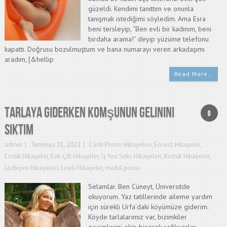
güzeldi. Kendimi tanıttım ve onunla
tanışmak istediğimi söyledim. Ama Esra
beni tersleyip, “Ben evli bir kadınım, beni
birdaha arama!” deyip yüzüme telefonu
kapattı. Doğrusu bozulmuştum ve bana numarayı veren arkadaşımı
aradım, [&hellip
Read More…
Tarlaya Giderken Komşunun Gelinini
0
Siktim
admin
Temmuz 31, 2022
Canlı Porno Hikayeleri
,
Ensest Hikayeler
,
Erotik Hikayeler
,
Evli Çift Hikayeler
,
İş Yeri Seks Hikayeleri
,
Komik Hikayeler
,
Lezbiyen Hikayeleri
,
Liseli Hikayeler
,
mobil porno
Selamlar. Ben Cüneyt, Üniversitde
okuyorum. Yaz tatillerinde aileme yardım
için sürekli Urfa’daki köyümüze giderim.
Köyde tarlalarımız var, bizimkiler