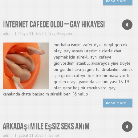
Read More…
İnternet Cafede Oldu – Gay Hikayesi
0
admin
Mayıs 11, 2023
Gay Hikayeleri
merhaba ismim zafer öykü degil gercek
olayı paylasmak istedim sizlerle chat
yapmak için sürekli, aynı cafeye
gidiyordum istanbul aksarayda yine böyle
bir gündü hava yagmurlu idi sıkıntımı atmak
için girdim cafeye bos tek bir masa vardı
gectim oraya yanımda sanırım yası 18 19
olan genc hoş bir cocuk vardı gay
kanalında chate basladım sürekli beni [&hellip
Read More…
Arkadaşım ile eşsiz seks anım
0
admin
Şubat 11, 2023
Genel