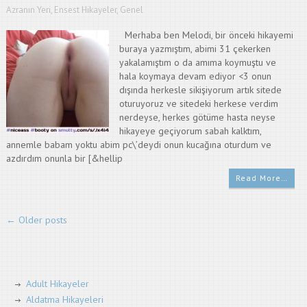
Azranın Yeri
,
Ensest Hikayeler
,
Genel
Merhaba ben Melodi, bir önceki hikayemi
buraya yazmıştım, abimi 31 çekerken
yakalamıştım o da amıma koymuştu ve
hala koymaya devam ediyor <3 onun
dışında herkesle sikişiyorum artık sitede
oturuyoruz ve sitedeki herkese verdim
nerdeyse, herkes götüme hasta neyse
hikayeye geçiyorum sabah kalktım,
annemle babam yoktu abim pc\’deydi onun kucağına oturdum ve
azdırdım onunla bir [&hellip
Read More…
←
Older posts
Adult Hikayeler
Aldatma Hikayeleri