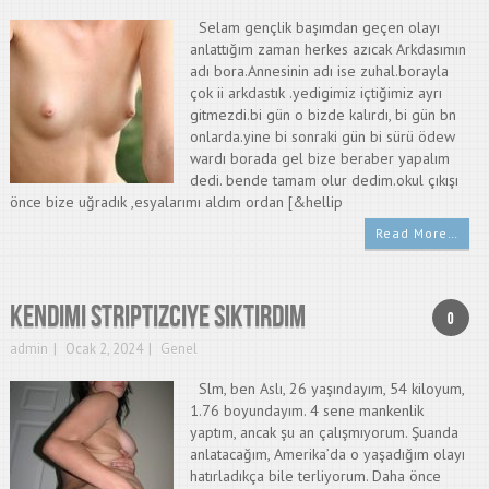
Selam gençlik başımdan geçen olayı
anlattığım zaman herkes azıcak Arkdasımın
adı bora.Annesinin adı ise zuhal.borayla
çok ii arkdastık .yedigimiz içtiğimiz ayrı
gitmezdi.bi gün o bizde kalırdı, bi gün bn
onlarda.yine bi sonraki gün bi sürü ödew
wardı borada gel bize beraber yapalım
dedi. bende tamam olur dedim.okul çıkışı
önce bize uğradık ,esyalarımı aldım ordan [&hellip
Read More…
kendimi striptizciye siktirdim
0
admin
Ocak 2, 2024
Genel
Slm, ben Aslı, 26 yaşındayım, 54 kiloyum,
1.76 boyundayım. 4 sene mankenlik
yaptım, ancak şu an çalışmıyorum. Şuanda
anlatacağım, Amerika’da o yaşadığım olayı
hatırladıkça bile terliyorum. Daha önce