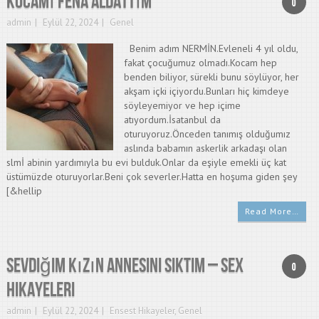
Kocamı Fena Aldattım
0
admin
Eylül 22, 2024
Genel
Benim adım NERMİN.Evleneli 4 yıl oldu,
fakat çocuğumuz olmadı.Kocam hep
benden biliyor, sürekli bunu söylüyor, her
akşam içki içiyordu.Bunları hiç kimdeye
söyleyemiyor ve hep içime
atıyordum.İsatanbul da
oturuyoruz.Önceden tanımış olduğumız
aslında babamın askerlik arkadaşı olan
slmİ abinin yardımıyla bu evi bulduk.Onlar da eşiyle emekli üç kat
üstümüzde oturuyorlar.Beni çok severler.Hatta en hoşuma giden şey
[&hellip
Read More…
Sevdiğim Kızın Annesini Siktim – Sex
0
Hikayeleri
admin
Eylül 22, 2024
Ensest Hikayeler
,
Genel