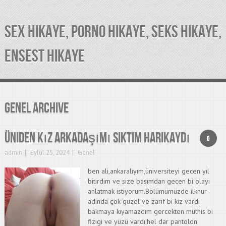
SEX HIKAYE, PORNO HIKAYE, SEKS HIKAYE,
ENSEST HIKAYE
Genel Archive
Üniden Kız Arkadaşımı Siktim Harikaydı
0
admin
Eylül 25, 2024
Genel
ben ali,ankaralıyım,üniversiteyi gecen yıl
bitirdim ve size basımdan gecen bi olayı
anlatmak istiyorum.Bölümümüzde ilknur
adında çok güzel ve zarif bi kız vardı
bakmaya kıyamazdım gercekten müthis bi
fizigi ve yüzü vardı.hel dar pantolon