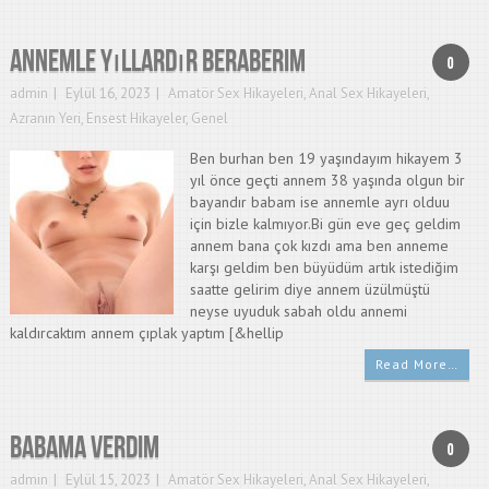
Annemle yıllardır beraberim
0
admin
Eylül 16, 2023
Amatör Sex Hikayeleri
,
Anal Sex Hikayeleri
,
Azranın Yeri
,
Ensest Hikayeler
,
Genel
Ben burhan ben 19 yaşındayım hikayem 3
yıl önce geçti annem 38 yaşında olgun bir
bayandır babam ise annemle ayrı olduu
için bizle kalmıyor.Bi gün eve geç geldim
annem bana çok kızdı ama ben anneme
karşı geldim ben büyüdüm artık istediğim
saatte gelirim diye annem üzülmüştü
neyse uyuduk sabah oldu annemi
kaldırcaktım annem çıplak yaptım [&hellip
Read More…
Babama Verdim
0
admin
Eylül 15, 2023
Amatör Sex Hikayeleri
,
Anal Sex Hikayeleri
,