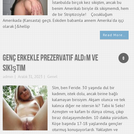
İstanbulda birçok kez sikiştim, ancak bu
benim Amerikalı biriyle ilk sikişmemdi, hem
de bir Striptizciyle! Çocukluğum
Amerikada (Kansasta) geçti. Eskiden babamla annem Amerika’da işçi
olarak [&hellip
Read More…
Genç erkekle prezervatif aldım ve
0
sikiştim
admin
Aralık 31, 2023
Genel
Slm, ben Feride. 30 yaşında dul bir
kadınım, istek dolu, ancak birine bağlı
kalamayan birisiyim. Akşam olunca ve tek
kalınca diğer ne istersin ki? Tabii ki Seks!
Azmıştım ve kafam bi dünya olmuş, çıkıp
biraz dolaşayımdedim. 10 dakika yürüdüm.
Köşe başında 17-18 yaşlarında gençler
oturmuş konuşuyorlardı. Yaklaştım ve