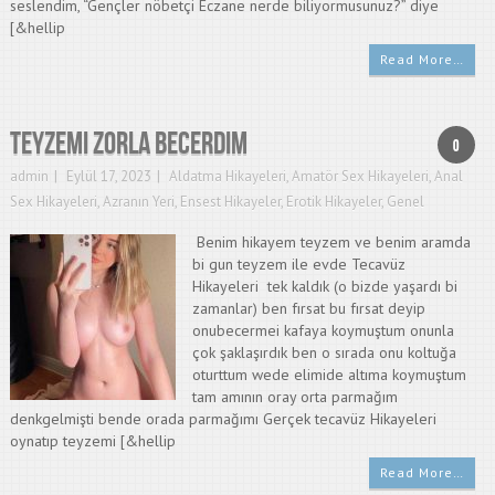
seslendim, “Gençler nöbetçi Eczane nerde biliyormusunuz?” diye
[&hellip
Read More…
Teyzemi zorla becerdim
0
admin
Eylül 17, 2023
Aldatma Hikayeleri
,
Amatör Sex Hikayeleri
,
Anal
Sex Hikayeleri
,
Azranın Yeri
,
Ensest Hikayeler
,
Erotik Hikayeler
,
Genel
Benim hikayem teyzem ve benim aramda
bi gun teyzem ile evde Tecavüz
Hikayeleri tek kaldık (o bizde yaşardı bi
zamanlar) ben fırsat bu fırsat deyip
onubecermei kafaya koymuştum onunla
çok şaklaşırdık ben o sırada onu koltuğa
oturttum wede elimide altıma koymuştum
tam amının oray orta parmağım
denkgelmişti bende orada parmağımı Gerçek tecavüz Hikayeleri
oynatıp teyzemi [&hellip
Read More…