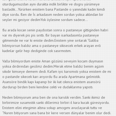
oturdugumuzdan aynı durakta indik birlikte ve dogru yürümeye
basladık…Yürürken enistem bana Pastande o yanındaki kadın kimdi
diye sordu. ßen de İs arkadasım neden sordun yoksa aklından bir
seyler mi geciyor dedimYok öylesine sordum sadece…
ßu arada kocan senin paydostan sonra o pastaneye gittiginden habri
var mı diyerek pis pis sırıttı. ßir bayan isarkadasımla pastaneye
gitmemde ne var ki eniste dedim.Enistem yine sırıtarak “Galiba
bilmiyorsun baldız ama o pastaneye sikisecek erkek arayan evli
kadınlar gelir hep dediginde cok sasırmıstım.
Valla bilmiyordum eniste Aman gözünü seveyim kocam duymasın
yoksa dırdırından gecilmz dedim.Merak etme baldız benim agzım
sıkıdır kimseye demem dedi. Kafam iyic karısmıstı yoksa enistem de mi
o pastande sikecek karı arıyordu ßu arada Apartmana gelmistik.
Asansöre bindik kapı kapanıp bir iki kat cıkınca enistem asansörü
durdurup birden beni kendine cekti ve dudaklarıma yapıstı.
Neden bilmiyorum ama ben de ona karsılık verdim. Sanki ikimiz de
birbirimize susamıstık sanki dillerimiz birbiri il kara kucak güresiyordu.
Enistem elini etegimin altına sokup amcıgımı avuclayarak tuttu ve
“Nuren bitiyorum sana bana bir kere versen dünyalar benim olur dedi.