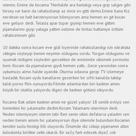
istemis. Emine de kocama “Herhalde ara hastalıgı veya grip salgını gibi
birsey var karın da rahatsızlanıp az önce ev gitti demis.Emine bana Kız
nerdesin ne halt karıstırıyorsun bilmiyorum ama hemen ev git kocan
eve geliyor dedi. Telasla apar topar giyinip hemen eve gittim
pijamalarımı giyip yataga yattım üstüme de birkac battaniye örttüm
rahatsızmısım gibi.
10 dakika sonra kocam eve gldi İsyerinde rahatsızlandıgı icin istirahata
cıktıgını söyleyip benim neyimin oldugunu sordu. Yorgun oldugumu ve
uyumak istdigimi söyledim gercekten de enistemle sikismek yormustu
beni. Kocam da pijamalarını giydi hemen yattı…Gece yarısından sonra
uykumuzu almıs halde uyandık. Oturma odasına gecip TV izlemeye
basladık. Kocam uydu kanallarını gezerken bir sifrli kanalda takılıp
kaldı porno film oynuyordu.Filmde adamlardan biri kadının amını
büyük bir istahla yalıyordu digeri de kadının götünü sikiyordu.
Kocama ßak adam kadının amını ne güzel yalıyor 18 senlik evliyiz sen
benimkini hic yalamadın dedim.Kocam Yalamamı istermisin dedi.
Neden istemiyeyim isterim tabi ßen senin sikini defalarca yaladım sen
neden benim amımı hic yalamıyorsun diye sitemde bulundum.Kocamın
kendini suclu hisstigi blli oluyordu. Önümde diz cöküp pijamamın altını
külodumla birlikte cekti cıkardı. ßir se2y fark edecek diye2 cok