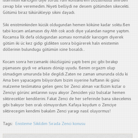
istermisin karıcıgım diye sordu.Tüm konsantrem bozulmustu sinirden
cevap bile veremedim. Niyeti belliydi ne desem götümden sikecekti.
Götümü biraz tükürükleyip sikini dayadı.
Siki enistminkinden kücük oldugundan hemen köküne kadar soktu.ßen
tabii kocam anlamasın diy Ahh cok acıdı diye yalandan nagme yaptım.
Kocamsa İlk defa oldugundan acıması normaldir karıcıgım diyerek
götüm iki üc kez gidip gldikten sonra bögürerek haln enistemin
döllerinin bulundugu götümün icine bosaldı..
Kocam sonra herzamanki öküzlügünü yaptı beni pic gibi bırakıp
pijamasını giydi ve arkasını dönüp uyudu. ßenim orgazm olup
olmadıgım umurunda bile degildi.Zaten ne zaman umurunda oldu ki
Ama ben yapacagımı biliyordum bizim isyerine haftanın iki günü
malzeme teslimatına gelen genc bir Zenci alman var.ßizim kızlar o
Zenciyi görünc amlarının suyu akıyor Zenciden yüz bulsalar hemen
siktirecekler kendilerini. Fakat Zenci de her seferinde bana sikecekmis
gibi bakıyor ben oralı olmuyordum. Kafaya koydum o Zenciye
siktirecegim kendimi bakalım Zenci yaragı nasıl oluyormus!
Tags:
Enisteme Sikildim Sırada Zenci konusu