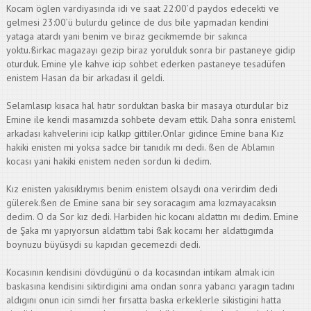
Kocam öglen vardiyasında idi ve saat 22:00’d paydos edecekti ve
gelmesi 23:00’ü bulurdu gelince de dus bile yapmadan kendini
yataga atardı yani benim ve biraz gecikmemde bir sakınca
yoktu.ßirkac magazayı gezip biraz yorulduk sonra bir pastaneye gidip
oturduk. Emine yle kahve icip sohbet ederken pastaneye tesadüfen
enistem Hasan da bir arkadası il geldi.
Selamlasıp kısaca hal hatır sorduktan baska bir masaya oturdular biz
Emine ile kendi masamızda sohbete devam ettik. Daha sonra enisteml
arkadası kahvelerini icip kalkıp gittiler.Onlar gidince Emine bana Kız
hakiki enisten mi yoksa sadce bir tanıdık mı dedi. ßen de Ablamın
kocası yani hakiki enistem neden sordun ki dedim.
Kız enisten yakısıklıymıs benim enistem olsaydı ona verirdim dedi
gülerek.ßen de Emine sana bir sey soracagım ama kızmayacaksın
dedim. O da Sor kız dedi. Harbiden hic kocanı aldattın mı dedim. Emine
de Şaka mı yapıyorsun aldattım tabi ßak kocamı her aldattıgımda
boynuzu büyüsydi su kapıdan gecemezdi dedi.
Kocasının kendisini dövdügünü o da kocasından intikam almak icin
baskasına kendisini siktirdigini ama ondan sonra yabancı yaragın tadını
aldıgını onun icin simdi her fırsatta baska erkeklerle sikistigini hatta