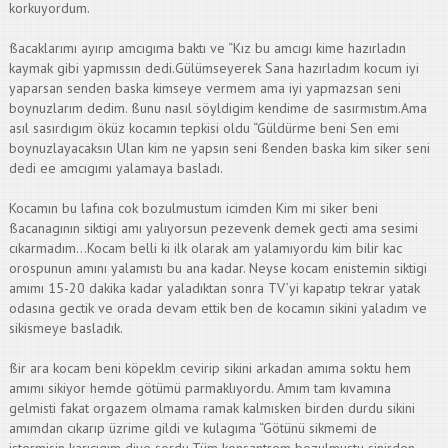
korkuyordum.
ßacaklarımı ayırıp amcıgıma baktı ve “Kız bu amcıgı kime hazırladın
kaymak gibi yapmıssın dedi.Gülümseyerek Sana hazırladım kocum iyi
yaparsan senden baska kimseye vermem ama iyi yapmazsan seni
boynuzlarım dedim. ßunu nasıl söyldigim kendime de sasırmıstım.Ama
asıl sasırdıgım öküz kocamın tepkisi oldu “Güldürme beni Sen emi
boynuzlayacaksın Ulan kim ne yapsın seni ßenden baska kim siker seni
dedi ee amcıgımı yalamaya basladı.
Kocamın bu lafına cok bozulmustum icimden Kim mi siker beni
ßacanagının siktigi amı yalıyorsun pezevenk demek gecti ama sesimi
cıkarmadım…Kocam belli ki ilk olarak am yalamıyordu kim bilir kac
orospunun amını yalamıstı bu ana kadar. Neyse kocam enistemin siktigi
amımı 15-20 dakika kadar yaladıktan sonra TV’yi kapatıp tekrar yatak
odasına gectik ve orada devam ettik ben de kocamın sikini yaladım ve
sikismeye basladık.
ßir ara kocam beni köpeklm cevirip sikini arkadan amıma soktu hem
amımı sikiyor hemde götümü parmaklıyordu. Amım tam kıvamına
gelmisti fakat orgazem olmama ramak kalmısken birden durdu sikini
amımdan cıkarıp üzrime gildi ve kulagıma “Götünü sikmemi de