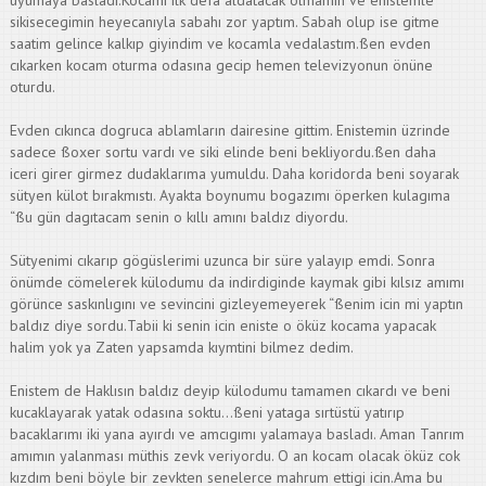
uyumaya basladı.Kocamı ilk defa aldatacak olmamın ve enistemle
sikisecegimin heyecanıyla sabahı zor yaptım. Sabah olup ise gitme
saatim gelince kalkıp giyindim ve kocamla vedalastım.ßen evden
cıkarken kocam oturma odasına gecip hemen televizyonun önüne
oturdu.
Evden cıkınca dogruca ablamların dairesine gittim. Enistemin üzrinde
sadece ßoxer sortu vardı ve siki elinde beni bekliyordu.ßen daha
iceri girer girmez dudaklarıma yumuldu. Daha koridorda beni soyarak
sütyen külot bırakmıstı. Ayakta boynumu bogazımı öperken kulagıma
“ßu gün dagıtacam senin o kıllı amını baldız diyordu.
Sütyenimi cıkarıp gögüslerimi uzunca bir süre yalayıp emdi. Sonra
önümde cömelerek külodumu da indirdiginde kaymak gibi kılsız amımı
görünce saskınlıgını ve sevincini gizleyemeyerek “ßenim icin mi yaptın
baldız diye sordu.Tabii ki senin icin eniste o öküz kocama yapacak
halim yok ya Zaten yapsamda kıymtini bilmez dedim.
Enistem de Haklısın baldız deyip külodumu tamamen cıkardı ve beni
kucaklayarak yatak odasına soktu…ßeni yataga sırtüstü yatırıp
bacaklarımı iki yana ayırdı ve amcıgımı yalamaya basladı. Aman Tanrım
amımın yalanması müthis zevk veriyordu. O an kocam olacak öküz cok
kızdım beni böyle bir zevkten senelerce mahrum ettigi icin.Ama bu