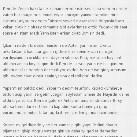
ßen de Zemin hazırla ne zaman nerede istersen sana veririm eniste
zaten bacanagın beni ihmal eiyor amcıgım yanıyor kendimi birin
siktirmk istiyorum dedim.Enistem sevincle asansörün dügmsin bastı
yukarı cıktık hic birsey olmamıs gibi evlerimize gittik. Yaklasık bir saat
sonra enistem aradı Yarın isten erken cıkabilirmisin dedi.
Çıkarım neden ki dedim Enistem de Ablan yarın isten cıkınca
arkadasları il kadınlar günün gidecekmis senin kocan da ögle
vardiyasında cocuklar okuldayken sikisiriz. ßu gece senin hayalinl
ablanın amına koyacagım dedi.ßen de İstrsen yarın ise hic gitmem
ablam nasılsa benden önce cıkıyor evden ben de ise gidiyormusum
gibi evden cıkar direkt senin yanına gelebilirim! dedim.
Yaparmısın baldız dedi. Yaparım dedim telefonu kapadık.Emineye
telfon acıp yarın ise gelmiycegimi söyledim. Emine de“Hayırdır kız ne
oldu diye sordu. ßen de gülerek Anlatırım ama simdi olmaz ßirsy
olursa beni idare et! dedim kapadım.Sonra banyoya girip
vücudumdaki bütün kılları agda il temizledim yarına hazırlandım.
Kocam ev geldiginde yine her zamanki gibi yaptı üstünü cıkarıp
pijamasını giyip dogru yataga gitti ve daha iyi gecler demeden