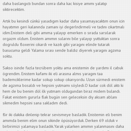
daha baslangıctı bundan sonra daha kac kisiye amımı yalatıp
siktirecektim.
Artık bu kesindi cünkü yasadıgım kadar daha yasamayacaktım onun icin
hayatımın geri kalanında zamanı iyi degerlndirmeli ve tadını cıkartmalı
idim.Enistem deli gibi amıma yalayıp emerken o sırada sarsılarak
orgazm oldum. Enistem amımın sularını bile yalayıp yuttuktan sonra
dogruldu ßoxerini cıkardı ve kazık gibi yaragını elinde tutarak
basucuma geldi Yalama sırası sende baldız diyerek yaragını agzıma
soktu.
Sakso isinde fazla tecrübem yoktu ama enistemin de yardımı il cabuk
ögrendim. Enistem kafamı iki eli arasına almıs yaragını taa
bademciklerime kadar sokup sokup cıkarıyordu. Uzun sürmedi enistem
de agzıma bosaldı ve hepsini yutmamı söyledi.O kadar cok döl aktı ki
hem de bu benim döl ilk yutmam oldugundan biraz midem bulandı.
Fakat enistem gururla ßak bugün sen geleceksin diy aksam ablanı
sikmedim hepsini sana sakladım dedi.
ßir iki dakika dinlenip tekrar sevismeye basladık. Enistemin eli benim
amımda benim elim onun sikinde öpüsüyorduk. Derken 69 olduk v
birbirimizi yalamaya basladık.Yarak yalarken amımın yalanmasını daha