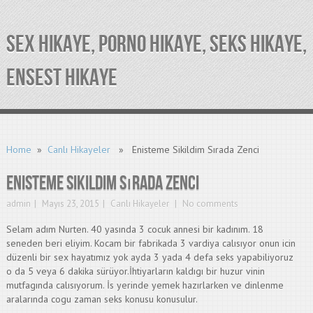
SEX HIKAYE, PORNO HIKAYE, SEKS HIKAYE,
ENSEST HIKAYE
Home
»
Canlı Hikayeler
» Enisteme Sikildim Sırada Zenci
Enisteme Sikildim Sırada Zenci
admin
Mayıs 23, 2015
Canlı Hikayeler
No comments
Selam adım Nurten. 40 yasında 3 cocuk annesi bir kadınım. 18
seneden beri eliyim. Kocam bir fabrikada 3 vardiya calısıyor onun icin
düzenli bir sex hayatımız yok ayda 3 yada 4 defa seks yapabiliyoruz
o da 5 veya 6 dakika sürüyor.İhtiyarların kaldıgı bir huzur vinin
mutfagında calısıyorum. İs yerinde yemek hazırlarken ve dinlenme
aralarında cogu zaman seks konusu konusulur.