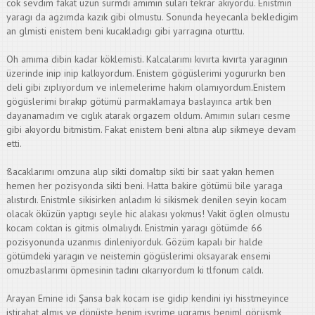
cok sevdim fakat uzun sürmdi amımın suları tekrar akıyordu. Enistmin
yaragı da agzımda kazık gibi olmustu. Sonunda heyecanla bekledigim
an glmisti enistem beni kucakladıgı gibi yarragına oturttu.
Oh amıma dibin kadar köklemisti. Kalcalarımı kıvırta kıvırta yaragının
üzerinde inip inip kalkıyordum. Enistem gögüslerimi yogururkn ben
deli gibi zıplıyordum ve inlemelerime hakim olamıyordum.Enistem
gögüslerimi bırakıp götümü parmaklamaya baslayınca artık ben
dayanamadım ve cıglık atarak orgazem oldum. Amımın suları cesme
gibi akıyordu bitmistim. Fakat enistem beni altına alıp sikmeye devam
etti.
ßacaklarımı omzuna alıp sikti domaltıp sikti bir saat yakın hemen
hemen her pozisyonda sikti beni. Hatta bakire götümü bile yaraga
alıstırdı. Enistmle sikisirken anladım ki sikismek denilen seyin kocam
olacak öküzün yaptıgı seyle hic alakası yokmus! Vakit öglen olmustu
kocam coktan is gitmis olmalıydı. Enistmin yaragı götümde 66
pozisyonunda uzanmıs dinleniyorduk. Gözüm kapalı bir halde
götümdeki yaragın ve neistemin gögüslerimi oksayarak ensemi
omuzbaslarımı öpmesinin tadını cıkarıyordum ki tlfonum caldı.
Arayan Emine idi Şansa bak kocam ise gidip kendini iyi hisstmeyince
istirahat almıs ve dönüste benim isyrime ugramıs beniml görüsmk