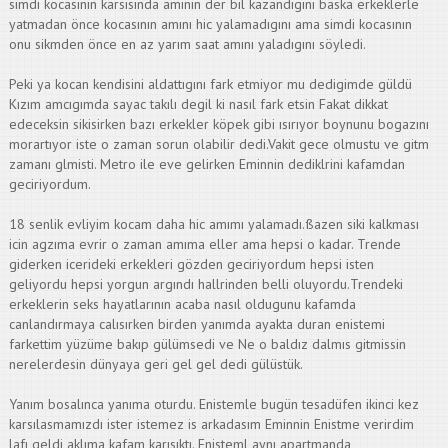
simdi kocasının karsısında amının der bil kazandıgını baska erkeklerle
yatmadan önce kocasının amını hic yalamadıgını ama simdi kocasının
onu sikmden önce en az yarım saat amını yaladıgını söyledi.
Peki ya kocan kendisini aldattıgını fark etmiyor mu dedigimde güldü
Kızım amcıgımda sayac takılı degil ki nasıl fark etsin Fakat dikkat
edeceksin sikisirken bazı erkekler köpek gibi ısırıyor boynunu bogazını
morartıyor iste o zaman sorun olabilir dedi.Vakit gece olmustu ve gitm
zamanı glmisti. Metro ile eve gelirken Eminnin dediklrini kafamdan
geciriyordum.
18 senlik evliyim kocam daha hic amımı yalamadı.ßazen siki kalkması
icin agzıma evrir o zaman amıma eller ama hepsi o kadar. Trende
giderken icerideki erkekleri gözden geciriyordum hepsi isten
geliyordu hepsi yorgun argındı hallrinden belli oluyordu.Trendeki
erkeklerin seks hayatlarının acaba nasıl oldugunu kafamda
canlandırmaya calısırken birden yanımda ayakta duran enistemi
farkettim yüzüme bakıp gülümsedi ve Ne o baldız dalmıs gitmissin
nerelerdesin dünyaya geri gel gel dedi gülüstük.
Yanım bosalınca yanıma oturdu. Enistemle bugün tesadüfen ikinci kez
karsılasmamızdı ister istemez is arkadasım Eminnin Enistme verirdim
lafı geldi aklıma kafam karısıktı. Enisteml aynı apartmanda