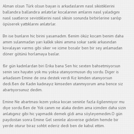
Alman olsun Türk olsun bayan is arkadaslarım nasıl sikistiklerini
ballandıra ballandıra anlatırlar kocalarının amlarını nasıl yaladıgını
nasıl saatlerce sevistiklerini nasıl sikisin sonunda birbirlerine sarılıp
öpüserek yattıklarını anlatırlar.
Bn ise bunların hic birini yasamadım. ßenim öküz kocam benim daha
amım sulanmadan yarı kalkık sikini amıma sokar sanki arkasından
kovalayan varmıs gibi siker ve icime bosalır ben bir sey anlamadan
döner götünü horlamaya baslar.
ßir gün kadınlardan biri Erika bana Sen hic sexten bahsetmiyorsun
senin sex hayatın yok mu yoksa utanıyormusun diy sordu. Diger is
arkadasım Emine de ona destek verdi Kız kimden utanıyorsun
dedi.ßen de Kadın kadınayız kimseden utanmıyorum ama bence siz
abartıyorsunuz dedim.
Emine Ne abartması kızım yoksa kocan seninle fazla ilgilenmiyor mu
diye sordu.ßen de Yok canım ne alaka dedim ama icimden daha sizin
anlatıgınız gibi hic yapmadık demek gldi ama söyleyemedim.O gün
paydostan sonra Emine Gel seninle alısverise gidelim hemde bir
yerde oturur biraz sohbt ederiz dedi ben de kabul ettim.