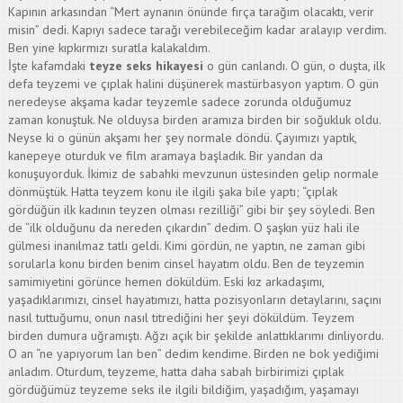
Kapının arkasından “Mert aynanın önünde fırça tarağım olacaktı, verir
misin” dedi. Kapıyı sadece tarağı verebileceğim kadar aralayıp verdim.
Ben yine kıpkırmızı suratla kalakaldım.
İşte kafamdaki
teyze seks hikayesi
o gün canlandı. O gün, o duşta, ilk
defa teyzemi ve çıplak halini düşünerek mastürbasyon yaptım. O gün
neredeyse akşama kadar teyzemle sadece zorunda olduğumuz
zaman konuştuk. Ne olduysa birden aramıza birden bir soğukluk oldu.
Neyse ki o günün akşamı her şey normale döndü. Çayımızı yaptık,
kanepeye oturduk ve film aramaya başladık. Bir yandan da
konuşuyorduk. İkimiz de sabahki mevzunun üstesinden gelip normale
dönmüştük. Hatta teyzem konu ile ilgili şaka bile yaptı; “çıplak
gördüğün ilk kadının teyzen olması rezilliği” gibi bir şey söyledi. Ben
de “ilk olduğunu da nereden çıkardın” dedim. O şaşkın yüz hali ile
gülmesi inanılmaz tatlı geldi. Kimi gördün, ne yaptın, ne zaman gibi
sorularla konu birden benim cinsel hayatım oldu. Ben de teyzemin
samimiyetini görünce hemen döküldüm. Eski kız arkadaşımı,
yaşadıklarımızı, cinsel hayatımızı, hatta pozisyonların detaylarını, saçını
nasıl tuttuğumu, onun nasıl titrediğini her şeyi döküldüm. Teyzem
birden dumura uğramıştı. Ağzı açık bir şekilde anlattıklarımı dinliyordu.
O an “ne yapıyorum lan ben” dedim kendime. Birden ne bok yediğimi
anladım. Oturdum, teyzeme, hatta daha sabah birbirimizi çıplak
gördüğümüz teyzeme seks ile ilgili bildiğim, yaşadığım, yaşamayı