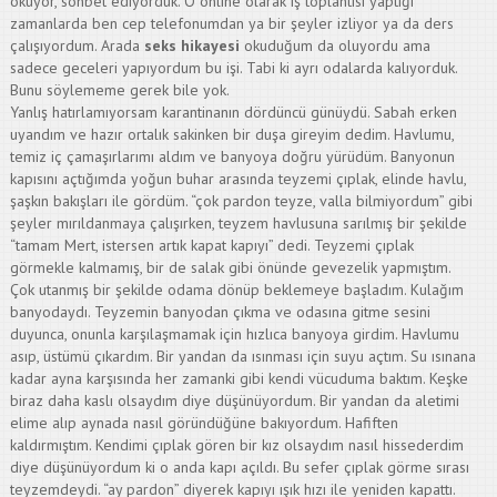
okuyor, sohbet ediyorduk. O online olarak iş toplantısı yaptığı
zamanlarda ben cep telefonumdan ya bir şeyler izliyor ya da ders
çalışıyordum. Arada
seks
hikayesi
okuduğum da oluyordu ama
sadece geceleri yapıyordum bu işi. Tabi ki ayrı odalarda kalıyorduk.
Bunu söylememe gerek bile yok.
Yanlış hatırlamıyorsam karantinanın dördüncü günüydü. Sabah erken
uyandım ve hazır ortalık sakinken bir duşa gireyim dedim. Havlumu,
temiz iç çamaşırlarımı aldım ve banyoya doğru yürüdüm. Banyonun
kapısını açtığımda yoğun buhar arasında teyzemi çıplak, elinde havlu,
şaşkın bakışları ile gördüm. “çok pardon teyze, valla bilmiyordum” gibi
şeyler mırıldanmaya çalışırken, teyzem havlusuna sarılmış bir şekilde
“tamam Mert, istersen artık kapat kapıyı” dedi. Teyzemi çıplak
görmekle kalmamış, bir de salak gibi önünde gevezelik yapmıştım.
Çok utanmış bir şekilde odama dönüp beklemeye başladım. Kulağım
banyodaydı. Teyzemin banyodan çıkma ve odasına gitme sesini
duyunca, onunla karşılaşmamak için hızlıca banyoya girdim. Havlumu
asıp, üstümü çıkardım. Bir yandan da ısınması için suyu açtım. Su ısınana
kadar ayna karşısında her zamanki gibi kendi vücuduma baktım. Keşke
biraz daha kaslı olsaydım diye düşünüyordum. Bir yandan da aletimi
elime alıp aynada nasıl göründüğüne bakıyordum. Hafiften
kaldırmıştım. Kendimi çıplak gören bir kız olsaydım nasıl hissederdim
diye düşünüyordum ki o anda kapı açıldı. Bu sefer çıplak görme sırası
teyzemdeydi. “ay pardon” diyerek kapıyı ışık hızı ile yeniden kapattı.