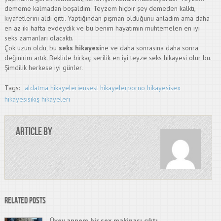
dememe kalmadan boşaldım. Teyzem hiçbir şey demeden kalktı,
kıyafetlerini aldı gitti. Yaptığından pişman olduğunu anladım ama daha
en az iki hafta evdeydik ve bu benim hayatımın muhtemelen en iyi
seks zamanları olacaktı.
Çok uzun oldu, bu
seks hikayesi
ne ve daha sonrasına daha sonra
değinirim artık. Beklide birkaç serilik en iyi teyze seks hikayesi olur bu.
Şimdilik herkese iyi günler.
Tags:
aldatma hikayeleri
ensest hikayeler
porno hikayesi
sex
hikayesi
sikiş hikayeleri
Article by
Related Posts
Üvey annem bir sex makinası çıktı