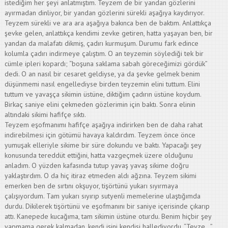
istediğim her şeyi anlatmıştım. Teyzem de bir yandan gözlerini
ayırmadan dinliyor, bir yandan gözlerini sürekli aşağıya kaydırıyor.
Teyzem sürekli ve ara ara aşağıya bakınca ben de baktım. Anlattıkça
şevke gelen, anlattıkça kendimi zevke getiren, hatta yaşayan ben, bir
yandan da malafatı dikmiş, çadırı kurmuşum. Durumu fark edince
kolumla çadırı indirmeye çalıştım. O an teyzemin söylediği tek bir
cümle ipleri kopardı; “boşuna saklama sabah göreceğimizi gördük”
dedi. O an nasıl bir cesaret geldiyse, ya da şevke gelmek benim
düşünmemi nasıl engellediyse birden teyzemin elini tuttum. Elini
tuttum ve yavaşça sikimin üstüne, diktiğim çadırın üstüne koydum.
Birkaç saniye elini çekmeden gözlerimin için baktı. Sonra elinin
altındaki sikimi hafifçe sıktı.
Teyzem eşofmanımı hafifçe aşağıya indirirken ben de daha rahat
indirebilmesi için götümü havaya kaldırdım. Teyzem önce önce
yumuşak elleriyle sikime bir süre dokundu ve baktı. Yapacağı şey
konusunda tereddüt ettiğini, hatta vazgeçmek üzere olduğunu
anladım. O yüzden kafasında tutup yavaş yavaş sikime doğru
yaklaştırdım. O da hiç itiraz etmeden aldı ağzına. Teyzem sikimi
emerken ben de sırtını okşuyor, tişörtünü yukarı sıyırmaya
çalışıyordum. Tam yukarı sıyırıp sutyenli memelerine ulaştığımda
durdu. Dikilerek tişörtünü ve eşofmanını bir saniye içerisinde çıkarıp
attı. Kanepede kucağıma, tam sikimin üstüne oturdu. Benim hiçbir şey
yapmama gerek kalmadan, kendi işini kendisi hallediyordu. “Teyze…”