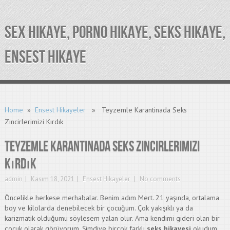
SEX HIKAYE, PORNO HIKAYE, SEKS HIKAYE,
ENSEST HIKAYE
Home
»
Ensest Hikayeler
» Teyzemle Karantinada Seks
Zincirlerimizi Kırdık
Teyzemle Karantinada Seks Zincirlerimizi
Kırdık
admin
Kasım 18, 2021
Ensest Hikayeler
No comments
Öncelikle herkese merhabalar. Benim adım Mert. 21 yaşında, ortalama
boy ve kilolarda denebilecek bir çocuğum. Çok yakışıklı ya da
karizmatik olduğumu söylesem yalan olur. Ama kendimi gideri olan bir
çocuk olarak görüyorum. Şimdiye birçok farklı
seks hikayesi
okudum