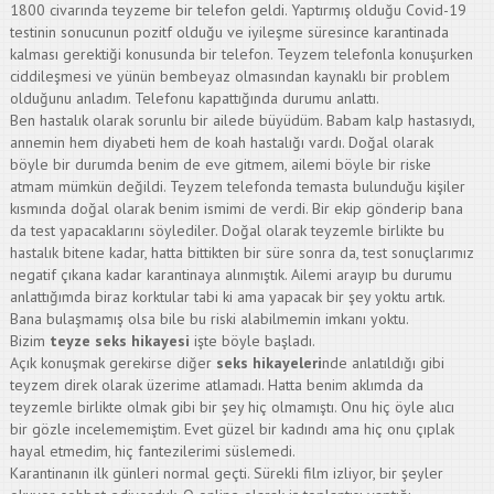
1800 civarında teyzeme bir telefon geldi. Yaptırmış olduğu Covid-19
testinin sonucunun pozitf olduğu ve iyileşme süresince karantinada
kalması gerektiği konusunda bir telefon. Teyzem telefonla konuşurken
ciddileşmesi ve yünün bembeyaz olmasından kaynaklı bir problem
olduğunu anladım. Telefonu kapattığında durumu anlattı.
Ben hastalık olarak sorunlu bir ailede büyüdüm. Babam kalp hastasıydı,
annemin hem diyabeti hem de koah hastalığı vardı. Doğal olarak
böyle bir durumda benim de eve gitmem, ailemi böyle bir riske
atmam mümkün değildi. Teyzem telefonda temasta bulunduğu kişiler
kısmında doğal olarak benim ismimi de verdi. Bir ekip gönderip bana
da test yapacaklarını söylediler. Doğal olarak teyzemle birlikte bu
hastalık bitene kadar, hatta bittikten bir süre sonra da, test sonuçlarımız
negatif çıkana kadar karantinaya alınmıştık. Ailemi arayıp bu durumu
anlattığımda biraz korktular tabi ki ama yapacak bir şey yoktu artık.
Bana bulaşmamış olsa bile bu riski alabilmemin imkanı yoktu.
Bizim
teyze seks hikayesi
işte böyle başladı.
Açık konuşmak gerekirse diğer
seks hikayeleri
nde anlatıldığı gibi
teyzem direk olarak üzerime atlamadı. Hatta benim aklımda da
teyzemle birlikte olmak gibi bir şey hiç olmamıştı. Onu hiç öyle alıcı
bir gözle incelememiştim. Evet güzel bir kadındı ama hiç onu çıplak
hayal etmedim, hiç fantezilerimi süslemedi.
Karantinanın ilk günleri normal geçti. Sürekli film izliyor, bir şeyler