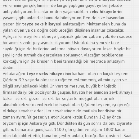
ve kiminin gerçek, kiminin de kurgu yaptığını gayet iyi bir şekilde
anlayabiliyorum. İnsanlar neden yaşamadıkları
seks hikayeleri
ni
yaşamış gibi anlatırlar bunu da bilmiyorum. Ben de size başımdan
geçen bir
teyze seks hikayesi
anlatacağım. Muhtemelen buna da
yalan diyen ya da doğru olabileceğini düşünen insanlar çıkacaktır.
Açıkçası kimseyi ikna etmeye çalışmak gibi bir çabam yok. Ben sadece
bir anımı sizinle paylaşmak istiyorum. Üstelik daha yeni ve taze
sayıldığı için de birilerine anlatma ihtiyacı duyuyorum. İnsan böyle bir
şeyi içinde tutmak da gerçekten zorlanıyor. Alacağım tepkilerden
korktuğum için de kimsenin beni tanımadığı bir mecrada anlatayım
dedim.
Anlatacağım
teyze seks hikayesi
nin karhamı olan en küçük teyzem
Çiğdem. 39 yaşında olmasına rağmen evlenmemiş, ailenin aykırı ve
bilgili sayılabilecek kişisi. Üniversite mezunu, büyük bir lojistik
firmasında iyi bir pozisyonda çalışan, hayatın her anından zevk almaya
bakan, sürekli gezen, sürekli bir şeylerle meşgul olan, örnek
alınabilecek ve özenilecek bir hayatı olan Çiğdem teyzem, işi gereği
oldukça seyahat eder. Her seyahatinde de mutlaka kendisine bir
zaman ayırır. Ya gezer, ya etkinliklere katılır. Bundan 1-2 ay önce
teyzem iş için Ankara’ya gitti. Döndükten iki gün sonra da onu ziyarete
gittim. Cumartesi günü, saat 1100 gibi gittim ve akşam 1800’ kadar
oturduk, sohbet ettik, bana bir şeyler anlattı, fotoğraflar gösterdi. Saat